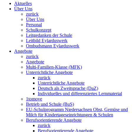
Aktuelles
Über Uns
zurück
Über Uns
Personal
Schulkonzept
Leitgedanken der Schule
Leitbild Eylarduswerk
Ombudsmann Eylarduswerk
Angebote
zurück
Angebote
Multi-Familien-Klasse (MFK)
Unterrichtliche Angebote
zurück
Unterrichtliche Angebote
Deutsch als Zweitsprache (DaZ)
Individuelles und differenziertes Lernmaterial
1tomove
Betrieb und Schule (BuS)
EU-Schulprogramm Niedersachsen Obst, Gemüse und
Milch für Kindertageseinrichtungen & Schulen
Berufsorientierende Angebote
zurück
Berufsorientierende Angebote