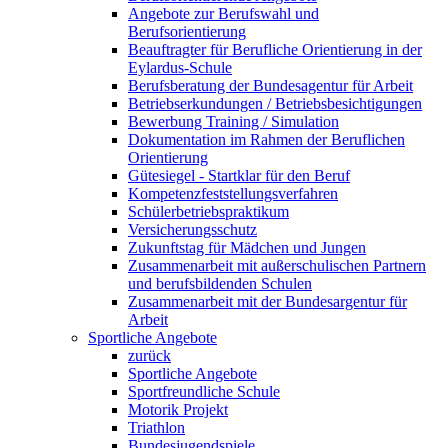
Angebote zur Berufswahl und
Berufsorientierung
Beauftragter für Berufliche Orientierung in der
Eylardus-Schule
Berufsberatung der Bundesagentur für Arbeit
Betriebserkundungen / Betriebsbesichtigungen
Bewerbung Training / Simulation
Dokumentation im Rahmen der Beruflichen
Orientierung
Gütesiegel - Startklar für den Beruf
Kompetenzfeststellungsverfahren
Schülerbetriebspraktikum
Versicherungsschutz
Zukunftstag für Mädchen und Jungen
Zusammenarbeit mit außerschulischen Partnern
und berufsbildenden Schulen
Zusammenarbeit mit der Bundesargentur für
Arbeit
Sportliche Angebote
zurück
Sportliche Angebote
Sportfreundliche Schule
Motorik Projekt
Triathlon
Bundesjugendspiele