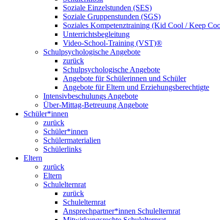
Soziale Einzelstunden (SES)
Soziale Gruppenstunden (SGS)
Soziales Kompetenztraining (Kid Cool / Keep Coo
Unterrichtsbegleitung
Video-School-Training (VST)®
Schulpsychologische Angebote
zurück
Schulpsychologische Angebote
Angebote für Schülerinnen und Schüler
Angebote für Eltern und Erziehungsberechtigte
Intensivbeschulungs Angebote
Über-Mittag-Betreuung Angebote
Schüler*innen
zurück
Schüler*innen
Schülermaterialien
Schülerlinks
Eltern
zurück
Eltern
Schulelternrat
zurück
Schulelternrat
Ansprechpartner*innen Schulelternrat
Mitwirkungsrechte Schulelternrat