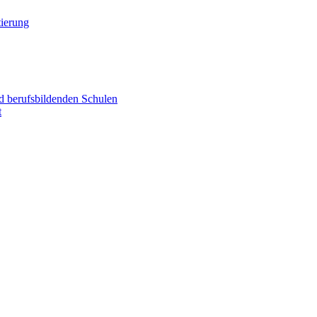
ierung
d berufsbildenden Schulen
t