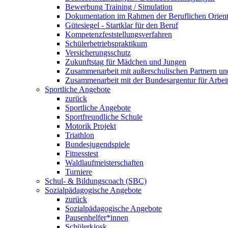
Bewerbung Training / Simulation
Dokumentation im Rahmen der Beruflichen Orient
Gütesiegel - Startklar für den Beruf
Kompetenzfeststellungsverfahren
Schülerbetriebspraktikum
Versicherungsschutz
Zukunftstag für Mädchen und Jungen
Zusammenarbeit mit außerschulischen Partnern un
Zusammenarbeit mit der Bundesargentur für Arbei
Sportliche Angebote
zurück
Sportliche Angebote
Sportfreundliche Schule
Motorik Projekt
Triathlon
Bundesjugendspiele
Fitnesstest
Waldlaufmeisterschaften
Turniere
Schul- & Bildungscoach (SBC)
Sozialpädagogische Angebote
zurück
Sozialpädagogische Angebote
Pausenhelfer*innen
Schülerkiosk