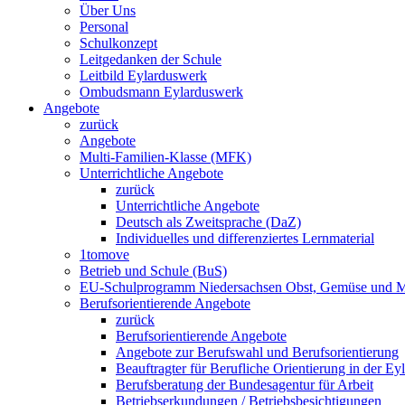
Über Uns
Personal
Schulkonzept
Leitgedanken der Schule
Leitbild Eylarduswerk
Ombudsmann Eylarduswerk
Angebote
zurück
Angebote
Multi-Familien-Klasse (MFK)
Unterrichtliche Angebote
zurück
Unterrichtliche Angebote
Deutsch als Zweitsprache (DaZ)
Individuelles und differenziertes Lernmaterial
1tomove
Betrieb und Schule (BuS)
EU-Schulprogramm Niedersachsen Obst, Gemüse und Mil
Berufsorientierende Angebote
zurück
Berufsorientierende Angebote
Angebote zur Berufswahl und Berufsorientierung
Beauftragter für Berufliche Orientierung in der Ey
Berufsberatung der Bundesagentur für Arbeit
Betriebserkundungen / Betriebsbesichtigungen