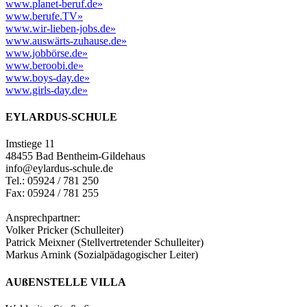
www.planet-beruf.de
»
www.berufe.TV
»
www.wir-lieben-jobs.de
»
www.auswärts-zuhause.de
»
www.jobbörse.de
»
www.beroobi.de
»
www.boys-day.de
»
www.girls-day.de
»
EYLARDUS-SCHULE
Imstiege 11
48455 Bad Bentheim-Gildehaus
info@eylardus-schule.de
Tel.: 05924 / 781 250
Fax: 05924 / 781 255
Ansprechpartner:
Volker Pricker (Schulleiter)
Patrick Meixner (Stellvertretender Schulleiter)
Markus Arnink (Sozialpädagogischer Leiter)
AUßENSTELLE VILLA