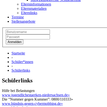
Elterninformationen
Elternmaterialien
Elternlinks
Termine
Stellenangebote
Startseite
›
Schüler*innen
›
Schülerlinks
Schülerlinks
Hilfe bei Belastungen
www.jugendlichestaerken-niedersachsen.de
»
Die “Nummer gegen Kummer”: 0800/110333
»
www.bündnis-gegen-cybermobbing.de
»